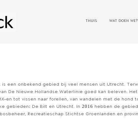
THUIS
WAT DOEN WE?
k
s een onbekend gebied bij veel mensen uit Utrecht. Terwij
van De Nieuwe Hollandse Waterlinie goed kan beleven. Het
X-en tot vissen naar forellen, van wandelen met de hond to
ijke gebieden: De Bilt en Utrecht. In 2016 hebben de gebi
sbosbeheer, Recreatieschap Stichtse Groenlanden en provi