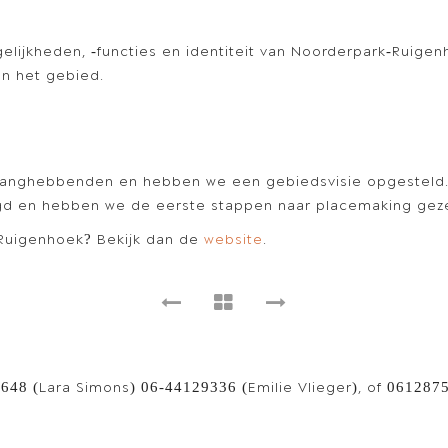
lijkheden, -functies en identiteit van Noorderpark-Ruigen
n het gebied.
langhebbenden en hebben we een gebiedsvisie opgesteld.
gd en hebben we de eerste stappen naar placemaking geze
-Ruigenhoek? Bekijk dan de
website
.
8648 (Lara Simons) 06-44129336 (Emilie Vlieger), of 06128